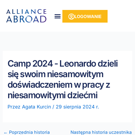
do
Przejdź
treści
do
LOGOWANIE
treści
Camp 2024 - Leonardo dzieli
się swoim niesamowitym
doświadczeniem w pracy z
niesamowitymi dziećmi
Przez
Agata Kurcin
/
29 sierpnia 2024 r.
← Poprzednia historia
Następna historia uczestnika