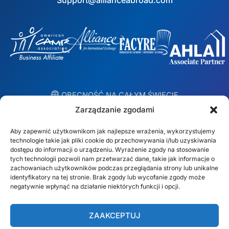
Support@allianceabroad.com
︎ OBECNOŚĆ NA CAŁYM ŚWIECIE
Lokalne zespoły w 10 krajach
Zarządzanie zgodami
Aby zapewnić użytkownikom jak najlepsze wrażenia, wykorzystujemy
USA
Irlandia
technologie takie jak pliki cookie do przechowywania i/lub uzyskiwania
dostępu do informacji o urządzeniu. Wyrażenie zgody na stosowanie
Dubaj
Polska
tych technologii pozwoli nam przetwarzać dane, takie jak informacje o
zachowaniach użytkowników podczas przeglądania strony lub unikalne
identyfikatory na tej stronie. Brak zgody lub wycofanie zgody może
Meksyk
Australia
negatywnie wpłynąć na działanie niektórych funkcji i opcji.
España
S. Afryka
ZAAKCEPTUJ
Brazylia/Mercosur
Portugalia