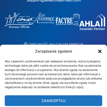
Support@allianceabroad.com
︎ OBECNOŚĆ NA CAŁYM ŚWIECIE
Lokalne zespoły w 10 krajach
Zarządzanie zgodami
Aby zapewnić użytkownikom jak najlepsze wrażenia, wykorzystujemy
USA
Irlandia
technologie takie jak pliki cookie do przechowywania i/lub uzyskiwania
dostępu do informacji o urządzeniu. Wyrażenie zgody na stosowanie
Dubaj
Polska
tych technologii pozwoli nam przetwarzać dane, takie jak informacje o
zachowaniach użytkowników podczas przeglądania strony lub unikalne
identyfikatory na tej stronie. Brak zgody lub wycofanie zgody może
Meksyk
Australia
negatywnie wpłynąć na działanie niektórych funkcji i opcji.
España
S. Afryka
ZAAKCEPTUJ
Brazylia/Mercosur
Portugalia