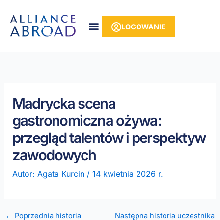
do
Przejdź
treści
do
LOGOWANIE
treści
Madrycka scena
gastronomiczna ożywa:
przegląd talentów i perspektyw
zawodowych
Autor:
Agata Kurcin
/
14 kwietnia 2026 r.
← Poprzednia historia
Następna historia uczestnika