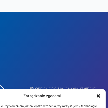
︎ OBECNOŚĆ NA CAŁYM ŚWIECIE
Lokalne zespoły w 10
Zarządzanie zgodami
krajach
ić użytkownikom jak najlepsze wrażenia, wykorzystujemy technologie