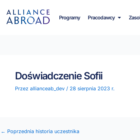
do
Przejdź
treści
do
Programy
Pracodawcy
Zaso
treści
Doświadczenie Sofii
Przez
allianceab_dev
/
28 sierpnia 2023 r.
← Poprzednia historia uczestnika