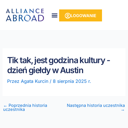
do
Przejdź
treści
do
LOGOWANIE
treści
Tik tak, jest godzina kultury -
dzień giełdy w Austin
Przez
Agata Kurcin
/
8 sierpnia 2025 r.
← Poprzednia historia
Następna historia uczestnika
uczestnika
→