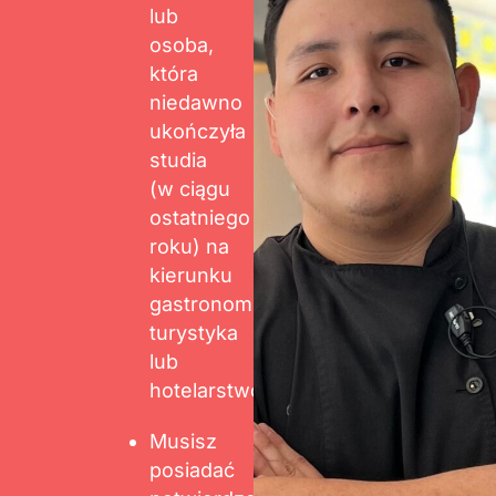
lub
osoba,
która
niedawno
ukończyła
studia
(w ciągu
ostatniego
roku) na
kierunku
gastronomia,
turystyka
lub
hotelarstwo
Musisz
posiadać