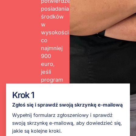
potwierdzenie
posiadania
środków
w
wysokości
co
najmniej
900
euro,
jeśli
program
trwa 3
Krok 1
miesiące,
lub 1800
Zgłoś się i sprawdź swoją skrzynkę e-mailową
euro,
Wypełnij formularz zgłoszeniowy i sprawdź
jeśli
swoją skrzynkę e-mailową, aby dowiedzieć się,
trwa 6
jakie są kolejne kroki.
miesięcy,