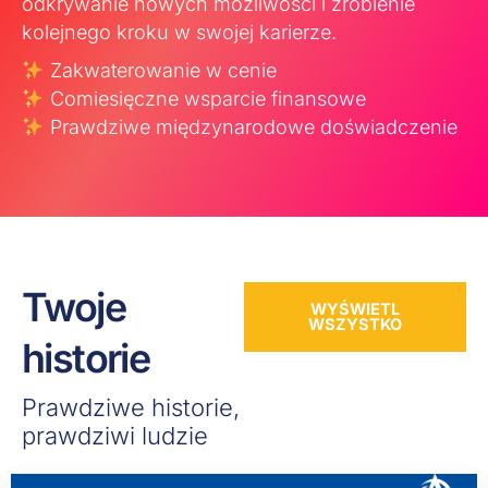
odkrywanie nowych możliwości i zrobienie
kolejnego kroku w swojej karierze.
Zakwaterowanie w cenie
Comiesięczne wsparcie finansowe
Prawdziwe międzynarodowe doświadczenie
Twoje
WYŚWIETL
WSZYSTKO
historie
Prawdziwe historie,
prawdziwi ludzie