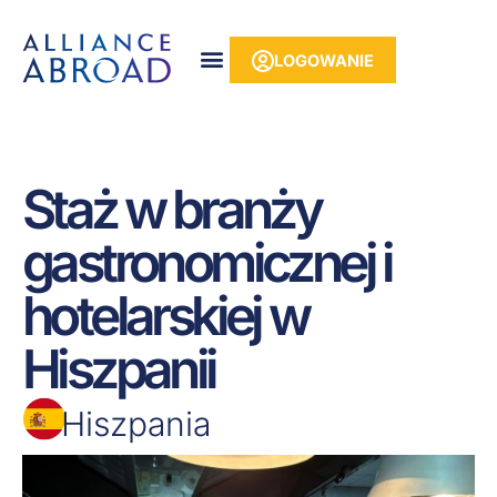
do
Przejdź
treści
do
LOGOWANIE
treści
Staż w branży
gastronomicznej i
hotelarskiej w
Hiszpanii
Hiszpania