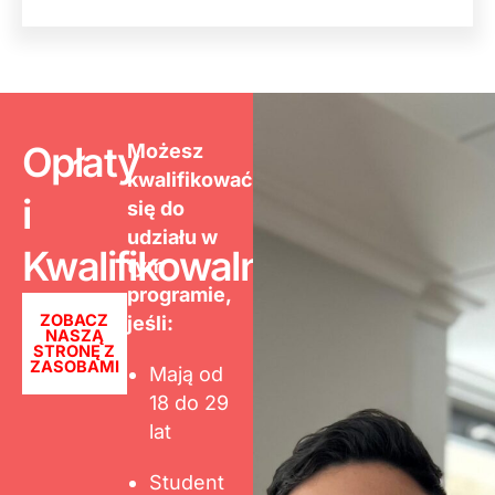
Opłaty
Możesz
kwalifikować
i
się do
udziału w
Kwalifikowalność
tym
programie,
ZOBACZ
jeśli:
NASZĄ
STRONĘ Z
ZASOBAMI
Mają od
18 do 29
lat
Student