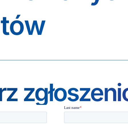
stów
rz zgłoszen