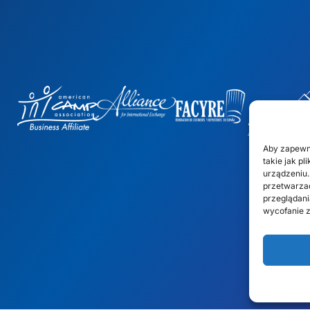
Aby zapewn
takie jak p
urządzeniu.
przetwarzać
przeglądania
wycofanie z