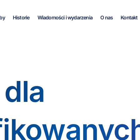
by
Historie
Wiadomości i wydarzenia
O nas
Kontakt
 dla
fikowanyc