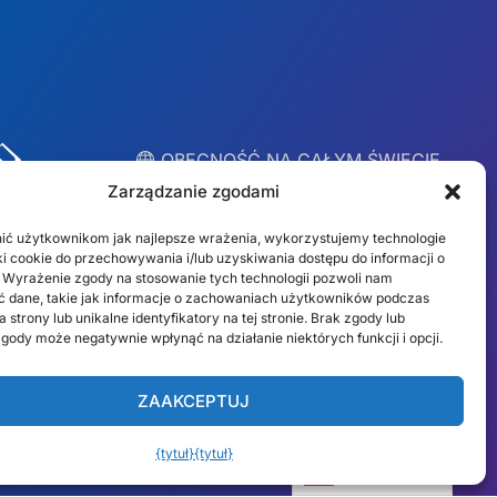
︎ OBECNOŚĆ NA CAŁYM ŚWIECIE
Lokalne zespoły w 10
Zarządzanie zgodami
krajach
ić użytkownikom jak najlepsze wrażenia, wykorzystujemy technologie
liki cookie do przechowywania i/lub uzyskiwania dostępu do informacji o
 Wyrażenie zgody na stosowanie tych technologii pozwoli nam
USA
Irlandia
 dane, takie jak informacje o zachowaniach użytkowników podczas
 strony lub unikalne identyfikatory na tej stronie. Brak zgody lub
Dubaj
Polska
gody może negatywnie wpłynąć na działanie niektórych funkcji i opcji.
Meksyk
Australia
ZAAKCEPTUJ
España
S. Afryka
{tytuł}
{tytuł}
Brazylia/Mercosur
Portugalia
Polski