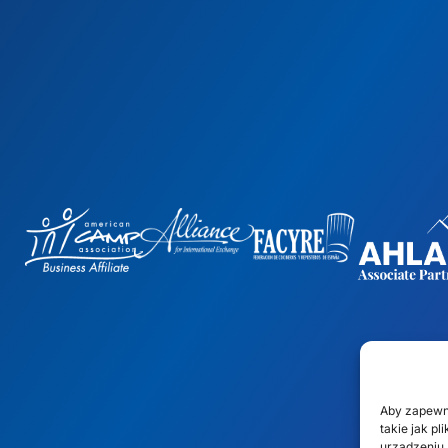
Aby zapewn
takie jak p
urządzeniu.