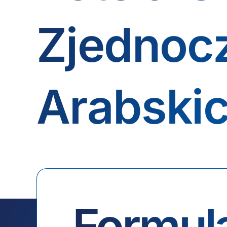
Zjednoc
Arabski
Formul