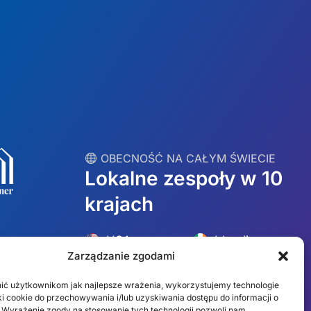
︎ OBECNOŚĆ NA CAŁYM ŚWIECIE
Lokalne zespoły w 10
krajach
USA
Irlandia
Zarządzanie zgodami
Dubaj
Polska
ić użytkownikom jak najlepsze wrażenia, wykorzystujemy technologie
Meksyk
Australia
liki cookie do przechowywania i/lub uzyskiwania dostępu do informacji o
 Wyrażenie zgody na stosowanie tych technologii pozwoli nam