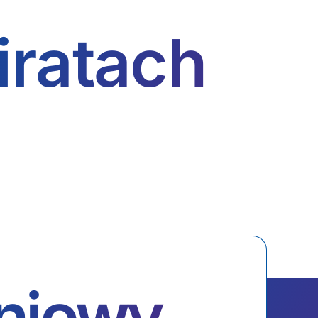
ratach
eniowy