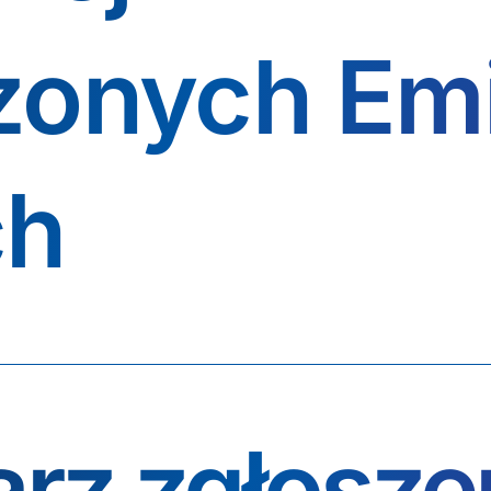
zonych Emi
ch
arz zgłosz