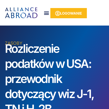
do
Przejdź
treści
do
LOGOWANIE
treści
ZASOBY
Rozliczenie
podatków w USA:
przewodnik
dotyczący wiz J-1,
TN i H-2B