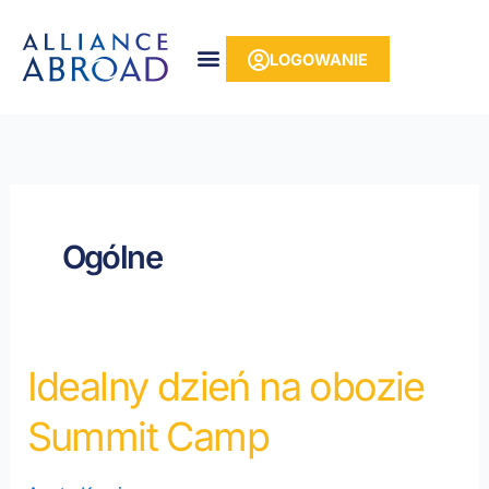
do
Przejdź
treści
do
LOGOWANIE
treści
Ogólne
Idealny dzień na obozie
Idealny
dzień
Summit Camp
w
Summit
Camp