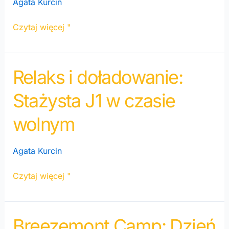
Agata Kurcin
Czytaj więcej "
Relaks i doładowanie:
Relaks
i
Stażysta J1 w czasie
doładowanie:
Stażysta
wolnym
J1
w
Agata Kurcin
czasie
wolnym
Czytaj więcej "
Breezemont Camp: Dzień
Breezemont