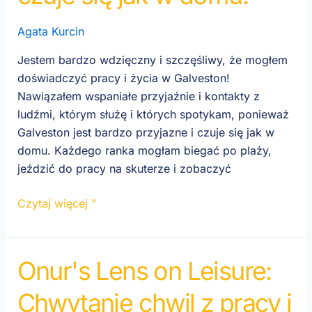
czuje
Agata Kurcin
się
jak
Jestem bardzo wdzięczny i szczęśliwy, że mogłem
w
doświadczyć pracy i życia w Galveston!
domu!
Nawiązałem wspaniałe przyjaźnie i kontakty z
ludźmi, którym służę i których spotykam, ponieważ
Galveston jest bardzo przyjazne i czuje się jak w
domu. Każdego ranka mogłam biegać po plaży,
jeździć do pracy na skuterze i zobaczyć
Czytaj więcej "
Onur's Lens on Leisure:
Onur's
Lens
Chwytanie chwil z pracy i
on