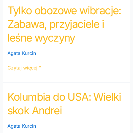
Tylko obozowe wibracje:
Tylko
obozowe
Zabawa, przyjaciele i
wibracje:
Zabawa,
leśne wyczyny
przyjaciele
i
Agata Kurcin
leśne
wyczyny
Czytaj więcej "
Kolumbia do USA: Wielki
Kolumbia
do
skok Andrei
USA:
Wielki
skok
Agata Kurcin
Andrei