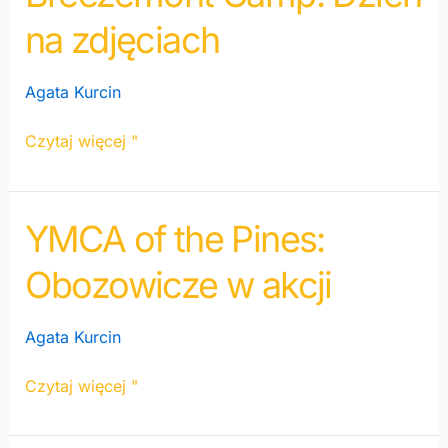
Camp:
na zdjęciach
Dzień
na
zdjęciach
Agata Kurcin
Czytaj więcej "
YMCA of the Pines:
YMCA
of
Obozowicze w akcji
the
Pines:
Obozowicze
Agata Kurcin
w
akcji
Czytaj więcej "