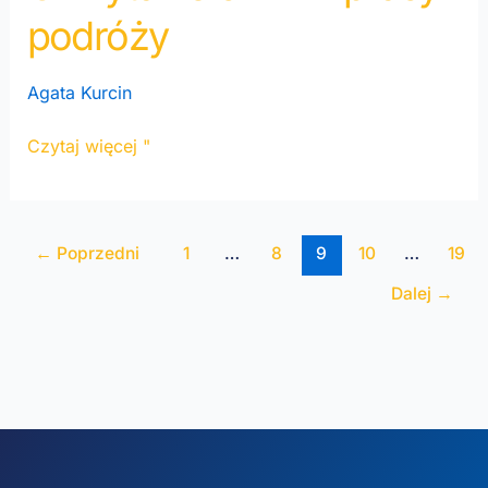
Leisure:
podróży
Uchwyć
momenty
Agata Kurcin
pracy
i
Czytaj więcej "
podróży
←
Poprzedni
1
…
8
9
10
…
19
Dalej
→