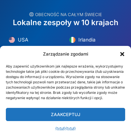
︎ OBECNOŚĆ NA CAŁYM ŚWIECIE
Lokalne zespoły w 10 krajach
USA
Irlandia
Dubaj
Polska
Zarządzanie zgodami
Meksyk
Australia
Aby zapewnić użytkownikom jak najlepsze wrażenia, wykorzystujemy
technologie takie jak pliki cookie do przechowywania i/lub uzyskiwania
España
S. Afryka
dostępu do informacji o urządzeniu. Wyrażenie zgody na stosowanie
tych technologii pozwoli nam przetwarzać dane, takie jak informacje o
Brazylia/Mercosur
Portugalia
zachowaniach użytkowników podczas przeglądania strony lub unikalne
identyfikatory na tej stronie. Brak zgody lub wycofanie zgody może
negatywnie wpłynąć na działanie niektórych funkcji i opcji.
Znajdź swój lokalny zespół →
ZAAKCEPTUJ
© Copyright 2026 Alliance Abroad. Wszelkie prawa zastrzeżone.
Projekt strony internetowej
: Rob&Paul.
Zastrzeżenie
Polityka prywatności
{tytuł}
{tytuł}
Polski