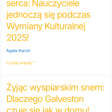
serca: Nauczyciele
radosne
serca:
jednoczą się podczas
Nauczyciele
jednoczą
Wymiany Kulturalnej
się
podczas
2025!
Wymiany
Kulturalnej
Agata Kurcin
2025!
Czytaj więcej "
Żyjąc wyspiarskim snem:
Żyjąc
wyspiarskim
Dlaczego Galveston
snem:
Dlaczego
czuje się jak w domu!
Galveston