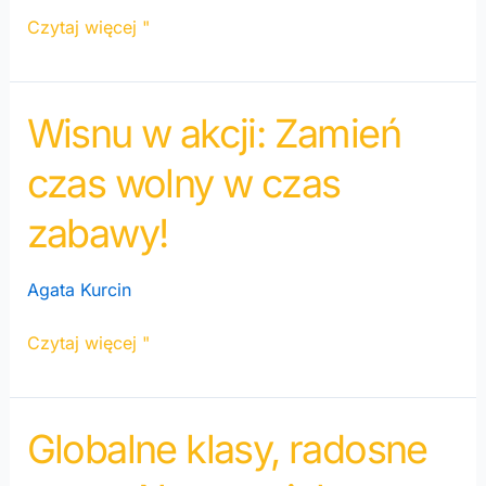
Czytaj więcej "
Wisnu w akcji: Zamień
Wisnu
w
czas wolny w czas
akcji:
Zamień
zabawy!
czas
wolny
Agata Kurcin
w
czas
Czytaj więcej "
zabawy!
Globalne klasy, radosne
Globalne
klasy,