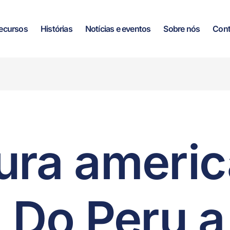
ecursos
Histórias
Notícias e eventos
Sobre nós
Cont
ura ameri
: Do Peru a