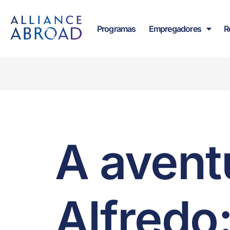
para o
conteúdo
Programas
Empregadores
R
A avent
Alfredo