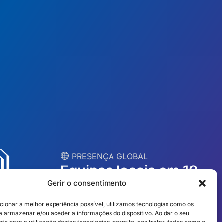
︎ PRESENÇA GLOBAL
Equipas locais em 10
Gerir o consentimento
países
cionar a melhor experiência possível, utilizamos tecnologias como os
a armazenar e/ou aceder a informações do dispositivo. Ao dar o seu
EUA
Irlanda
to para a utilização destas tecnologias, permite-nos tratar dados como o