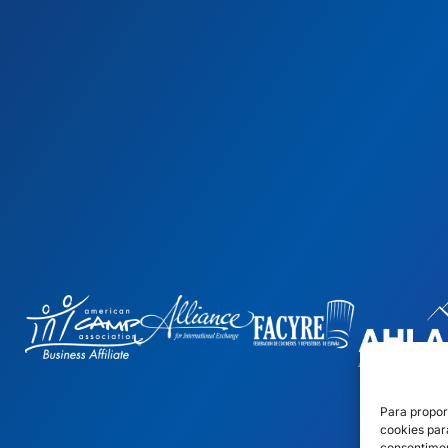
Para propor
cookies par
consentimen