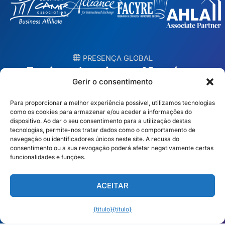
︎ PRESENÇA GLOBAL
Equipas locais em 10 países
Gerir o consentimento
EUA
Irlanda
Para proporcionar a melhor experiência possível, utilizamos tecnologias
como os cookies para armazenar e/ou aceder a informações do
Dubai
Polónia
dispositivo. Ao dar o seu consentimento para a utilização destas
tecnologias, permite-nos tratar dados como o comportamento de
navegação ou identificadores únicos neste site. A recusa do
México
Austrália
consentimento ou a sua revogação poderá afetar negativamente certas
funcionalidades e funções.
Espanha
S. África
Brasil/Mercosul
Portugal
ACEITAR
Encontre a sua equipa local →
{título}
{título}
Português