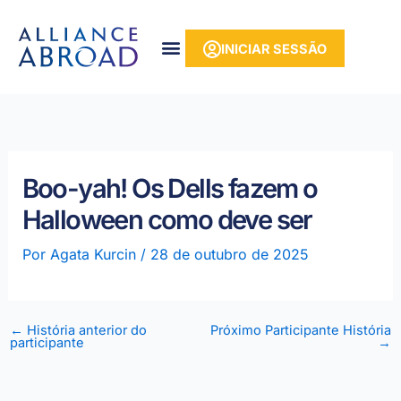
para o
Saltar
conteúdo
para
INICIAR SESSÃO
o
conteúdo
Boo-yah! Os Dells fazem o
Halloween como deve ser
Por
Agata Kurcin
/
28 de outubro de 2025
←
História anterior do
Próximo Participante História
participante
→