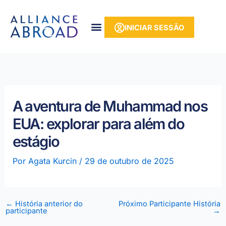
para o
Saltar
conteúdo
para
INICIAR SESSÃO
o
conteúdo
A aventura de Muhammad nos
EUA: explorar para além do
estágio
Por
Agata Kurcin
/
29 de outubro de 2025
←
História anterior do
Próximo Participante História
participante
→