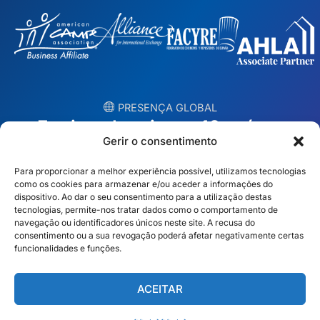
︎ PRESENÇA GLOBAL
Equipas locais em 10 países
Gerir o consentimento
EUA
Irlanda
Para proporcionar a melhor experiência possível, utilizamos tecnologias
como os cookies para armazenar e/ou aceder a informações do
Dubai
Polónia
dispositivo. Ao dar o seu consentimento para a utilização destas
tecnologias, permite-nos tratar dados como o comportamento de
navegação ou identificadores únicos neste site. A recusa do
México
Austrália
consentimento ou a sua revogação poderá afetar negativamente certas
funcionalidades e funções.
Espanha
S. África
Brasil/Mercosul
Portugal
ACEITAR
Encontre a sua equipa local →