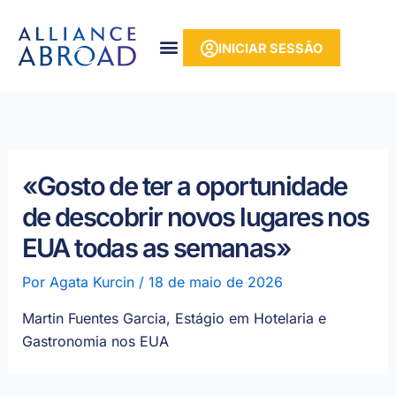
para o
Saltar
conteúdo
para
INICIAR SESSÃO
o
conteúdo
«Gosto de ter a oportunidade
de descobrir novos lugares nos
EUA todas as semanas»
Por
Agata Kurcin
/
18 de maio de 2026
Martin Fuentes Garcia, Estágio em Hotelaria e
Gastronomia nos EUA