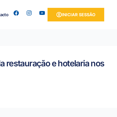
Y
acto
INICIAR SESSÃO
o
u
t
u
b
e
a restauração e hotelaria nos