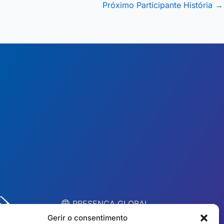
Próximo Participante História
→
︎ PRESENÇA GLOBAL
Equipas locais em 10
Gerir o consentimento