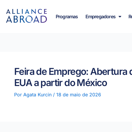
para o
Saltar
conteúdo
para
Programas
Empregadores
R
o
conteúdo
Feira de Emprego: Abertura d
EUA a partir do México
Por
Agata Kurcin
/
18 de maio de 2026