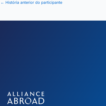
←
História anterior do participante