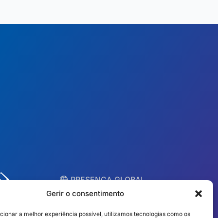
︎ PRESENÇA GLOBAL
Equipas locais em 10
Gerir o consentimento
países
cionar a melhor experiência possível, utilizamos tecnologias como os