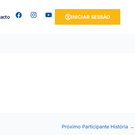
Y
acto
INICIAR SESSÃO
o
u
t
u
b
e
Próximo Participante História
→