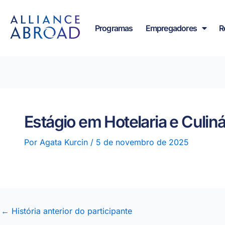
para o
Saltar
conteúdo
para
Programas
Empregadores
R
o
conteúdo
Estágio em Hotelaria e Culin
Por
Agata Kurcin
/
5 de novembro de 2025
←
História anterior do participante