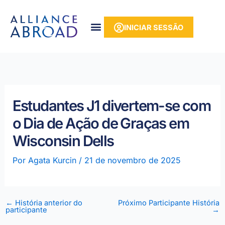
para o
Saltar
conteúdo
para
INICIAR SESSÃO
o
conteúdo
Estudantes J1 divertem-se com
o Dia de Ação de Graças em
Wisconsin Dells
Por
Agata Kurcin
/
21 de novembro de 2025
←
História anterior do
Próximo Participante História
participante
→