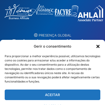
︎ PRESENÇA GLOBAL
Equipas locais em 10 países
Gerir o consentimento
EUA
Irlanda
Para proporcionar a melhor experiência possível, utilizamos tecnologias
como os cookies para armazenar e/ou aceder a informações do
Dubai
Polónia
dispositivo. Ao dar o seu consentimento para a utilização destas
tecnologias, permite-nos tratar dados como o comportamento de
navegação ou identificadores únicos neste site. A recusa do
México
Austrália
consentimento ou a sua revogação poderá afetar negativamente certas
funcionalidades e funções.
Espanha
S. África
Brasil/Mercosul
Portugal
ACEITAR
Encontre a sua equipa local →