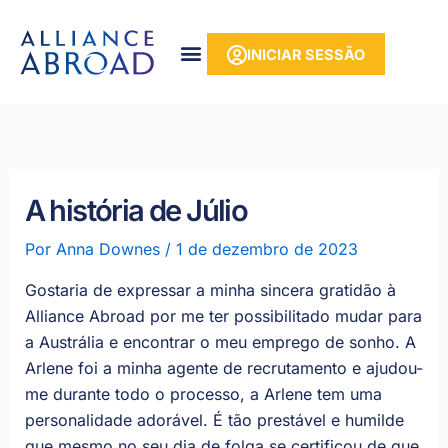
para o
Saltar
conteúdo
para
INICIAR SESSÃO
o
conteúdo
A história de Júlio
Por
Anna Downes
/
1 de dezembro de 2023
Gostaria de expressar a minha sincera gratidão à
Alliance Abroad por me ter possibilitado mudar para
a Austrália e encontrar o meu emprego de sonho. A
Arlene foi a minha agente de recrutamento e ajudou-
me durante todo o processo, a Arlene tem uma
personalidade adorável. É tão prestável e humilde
que mesmo no seu dia de folga se certificou de que