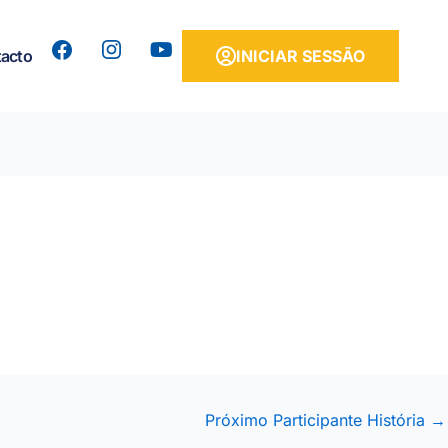
Y
acto
INICIAR SESSÃO
o
u
t
u
b
e
Próximo Participante História
→