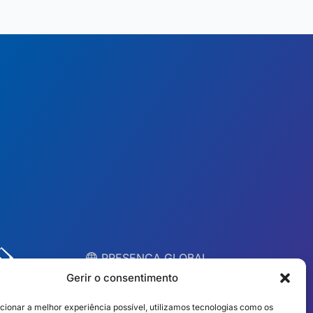
︎ PRESENÇA GLOBAL
Equipas locais em 10
Gerir o consentimento
países
cionar a melhor experiência possível, utilizamos tecnologias como os