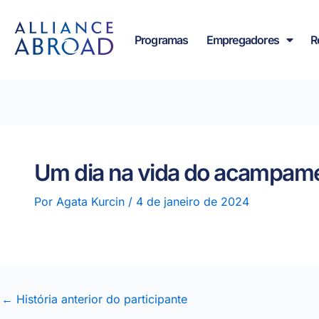
para o
Saltar
conteúdo
para
Programas
Empregadores
R
o
conteúdo
Um dia na vida do acampam
Por
Agata Kurcin
/
4 de janeiro de 2024
←
História anterior do participante