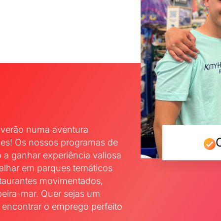
e verão numa aventura
des! Os nossos programas de
 a ganhar experiência valiosa
alhar em parques temáticos
staurantes movimentados,
beira-mar. Quer sejas um
 encontrar o emprego perfeito