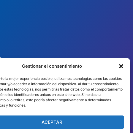
︎ PRESENCIA MUNDIAL
Gestionar el consentimiento
Equipos locales en
rte la mejor experiencia posible, utilizamos tecnologías como las cookies
10 países
nar y/o acceder a información del dispositivo. Al dar tu consentimiento
 de estas tecnologías, nos permitirás tratar datos como el comportamiento
n o los identificadores únicos en este sitio web. Si no das tu
EE.UU.
Irlanda
nto o lo retiras, esto podría afectar negativamente a determinadas
cas y funciones.
Dubai
Polonia
México
Australia
ACEPTAR