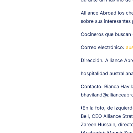
Alliance Abroad los ch
sobre sus interesantes 
Cocineros que buscan e
Correo electrónico:
aus
Dirección: Alliance Ab
hospitalidad australiana
Contacto: Bianca Havil
bhaviland@allianceab
(En la foto, de izquier
Bell, CEO Alliance Stra
Zareen Hussain, direct
(Austrade); Mounir San