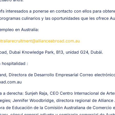
efs interesados a ponerse en contacto con ellos para obte
programas culinarios y las oportunidades que les ofrece Aus
mpleo en Australia:
traliarecruitment@allianceabroad.com.au
road, Dubai Knowledge Park, B13, unidad G24, Dubái.
 hospitalidad :
and, Directora de Desarrollo Empresarial Correo electrónic
road.com.au
da a derecha: Sunjeh Raja, CEO Centro Internacional de Arte
tegies; Jennifer Woodbridge, directora regional de Alliance
ora de Educación de la Comisión Australiana de Comercio e
kary, cónsul general adjunto y comisario comercial de Aust