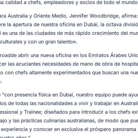
a calidad a chefs, empleadores y socios de todo el mundo
para Australia y Oriente Medio, Jennifer Woodbridge, afirm
bre la apertura de nuestra oficina en Dubái, la octava divisi
i es una de las ciudades de más rápido crecimiento del mu
culturales y con un gran talento».
roadde abrir una nueva oficina en los Emiratos Árabes Unid
er las acuciantes necesidades de mano de obra de hospital
to con chefs altamente experimentados que buscan una nue
.
con presencia física en Dubai, nuestro equipo puede ayud
dos de todas las nacionalidades a vivir y trabajar en Austral
ssional y Trainee; diseñados para introducir a los chefs ext
ajo y las prácticas culinarias australianas, de modo que p
u experiencia y conocer en exclusiva el próspero panorama c
cuatro años."