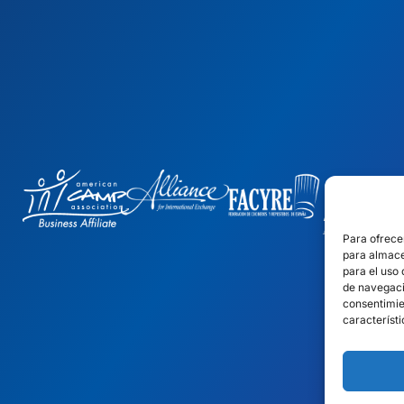
Para ofrece
para almace
para el uso
de navegació
consentimie
característi