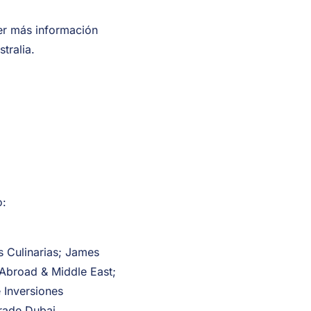
ner más información
tralia.
o:
s Culinarias; James
 Abroad & Middle East;
 Inversiones
rade Dubai.