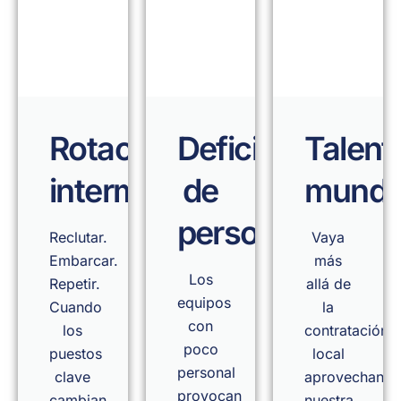
Rotación
Deficiencias
Talent
interminable
de
mundi
personal
Reclutar.
Vaya
Embarcar.
más
Los
Repetir.
allá de
equipos
Cuando
la
con
los
contratación
poco
puestos
local
personal
clave
aprovechand
provocan
cambian,
nuestra