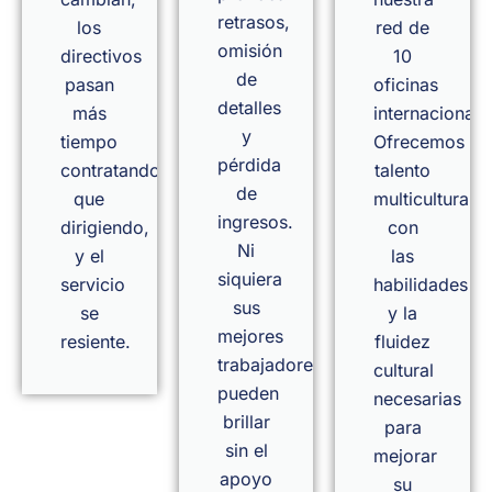
retrasos,
los
red de
omisión
directivos
10
de
pasan
oficinas
detalles
más
internacionale
y
tiempo
Ofrecemos
pérdida
contratando
talento
de
que
multicultural
ingresos.
dirigiendo,
con
Ni
y el
las
siquiera
servicio
habilidades
sus
se
y la
mejores
resiente.
fluidez
trabajadores
cultural
pueden
necesarias
brillar
para
sin el
mejorar
apoyo
su