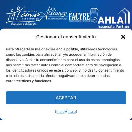
Gestionar el consentimiento
︎ PRESENCIA MUNDIAL
Para ofrecerte la mejor experiencia posible, utilizamos tecnologías
Equipos locales en 10 países
como las cookies para almacenar y/o acceder a información del
dispositivo. Al dar tu consentimiento para el uso de estas tecnologías,
nos permitirás tratar datos como el comportamiento de navegación o
EE.UU.
Irlanda
los identificadores únicos en este sitio web. Si no das tu consentimiento
o lo retiras, esto podría afectar negativamente a determinadas
características y funciones.
Dubai
Polonia
México
Australia
ACEPTAR
España
S. África
{título}
{título}
Español (América Latina)
Brasil/Mercosur
Portugal
Encuentra tu equipo local →