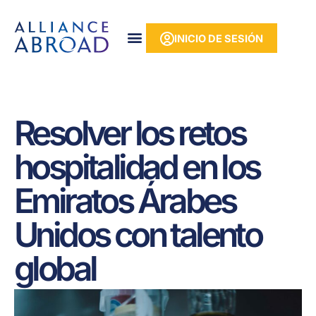
Ir
contenido
al
INICIO DE SESIÓN
contenido
Resolver los retos
hospitalidad en los
Emiratos Árabes
Unidos con talento
global