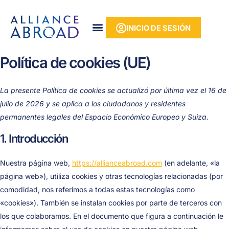
Ir
contenido
Consentim
Consentim
Consentim
Consentim
Consentim
Consentim
Consentim
al
para
para
para
para
para
para
para
INICIO DE SESIÓN
contenido
utilizar
el
el
el
el
el
la
Elementor
servicio
servicio
servicio
uso
servicio
prestació
Política de cookies (UE)
de
de
de
de
«ithemes-
de
Wistia
WordPres
WooComm
Google
security»
servicios
Analytics
diversos
La presente Política de cookies se actualizó por última vez el 16 de
julio de 2026 y se aplica a los ciudadanos y residentes
permanentes legales del Espacio Económico Europeo y Suiza.
1. Introducción
Nuestra página web,
https://allianceabroad.com
(en adelante, «la
página web»), utiliza cookies y otras tecnologías relacionadas (por
comodidad, nos referimos a todas estas tecnologías como
«cookies»). También se instalan cookies por parte de terceros con
los que colaboramos. En el documento que figura a continuación le