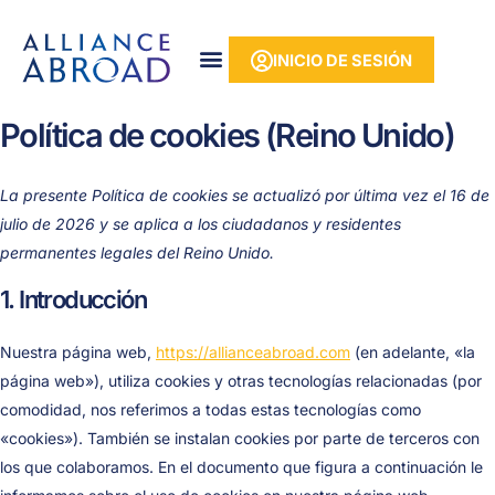
Ir
contenido
Consentim
Consentim
Consentim
Consentim
Consentim
Consentim
Consentim
al
para
para
para
para
para
para
para
INICIO DE SESIÓN
contenido
utilizar
el
el
el
el
el
la
Elementor
servicio
servicio
servicio
uso
servicio
prestació
Política de cookies (Reino Unido)
de
de
de
de
«ithemes-
de
Wistia
WordPres
WooComm
Google
security»
servicios
Analytics
diversos
La presente Política de cookies se actualizó por última vez el 16 de
julio de 2026 y se aplica a los ciudadanos y residentes
permanentes legales del Reino Unido.
1. Introducción
Nuestra página web,
https://allianceabroad.com
(en adelante, «la
página web»), utiliza cookies y otras tecnologías relacionadas (por
comodidad, nos referimos a todas estas tecnologías como
«cookies»). También se instalan cookies por parte de terceros con
los que colaboramos. En el documento que figura a continuación le