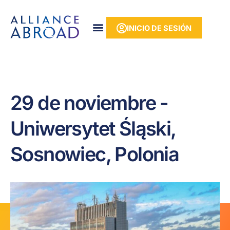
Ir
contenido
al
INICIO DE SESIÓN
contenido
29 de noviembre -
Uniwersytet Śląski,
Sosnowiec, Polonia