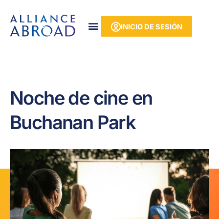
Ir
contenido
al
INICIO DE SESIÓN
contenido
Noche de cine en
Buchanan Park