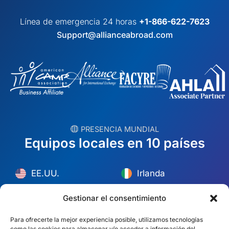
Línea de emergencia 24 horas
+1-866-622-7623
Support@allianceabroad.com
︎ PRESENCIA MUNDIAL
Equipos locales en 10 países
EE.UU.
Irlanda
Dubai
Polonia
Gestionar el consentimiento
México
Australia
Para ofrecerte la mejor experiencia posible, utilizamos tecnologías
como las cookies para almacenar y/o acceder a información del