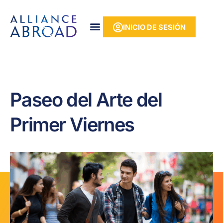
Ir
contenido
al
INICIO DE SESIÓN
contenido
Paseo del Arte del
Primer Viernes