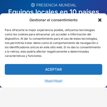
︎ PRESENCIA MUNDIAL
Equipos locales en 10 países
Gestionar el consentimiento
EE.UU.
Irlanda
Para ofrecerte la mejor experiencia posible, utilizamos tecnologías
como las cookies para almacenar y/o acceder a información del
Dubai
Polonia
dispositivo. Al dar tu consentimiento para el uso de estas tecnologías,
nos permitirás tratar datos como el comportamiento de navegación o
México
Australia
los identificadores únicos en este sitio web. Si no das tu consentimiento
o lo retiras, esto podría afectar negativamente a determinadas
España
S. África
características y funciones.
Brasil/Mercosur
Portugal
ACEPTAR
Encuentra tu equipo local →
{título}
{título}
Español (América Latina)
© Copyright 2026 Alliance Abroad. Todos los derechos
reservados.
Diseño web
: Rob&Paul.
Descargo de responsabilidad
Política de privacidad