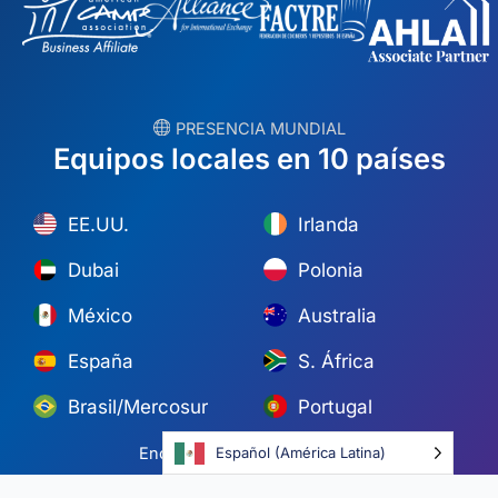
︎ PRESENCIA MUNDIAL
Equipos locales en 10 países
EE.UU.
Irlanda
Dubai
Polonia
México
Australia
España
S. África
Brasil/Mercosur
Portugal
Encuentra tu equipo local →
Español (América Latina)