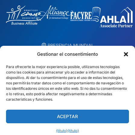
︎ PRESENCIA MUNDIAL
Equipos locales en 10 países
Gestionar el consentimiento
Para ofrecerte la mejor experiencia posible, utilizamos tecnologías
EE.UU.
Irlanda
como las cookies para almacenar y/o acceder a información del
dispositivo. Al dar tu consentimiento para el uso de estas tecnologías,
Dubai
Polonia
nos permitirás tratar datos como el comportamiento de navegación o
los identificadores únicos en este sitio web. Si no das tu consentimiento
o lo retiras, esto podría afectar negativamente a determinadas
México
Australia
características y funciones.
España
S. África
ACEPTAR
Brasil/Mercosur
Portugal
{título}
{título}
Encuentra tu equipo local →
Español (América Latina)