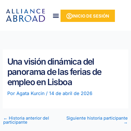
Ir
contenido
al
INICIO DE SESIÓN
contenido
Una visión dinámica del
panorama de las ferias de
empleo en Lisboa
Por
Agata Kurcin
/
14 de abril de 2026
←
Historia anterior del
Siguiente historia participante
participante
→