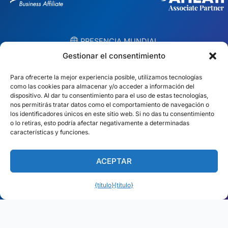
︎ PRESENCIA MUNDIAL
Equipos locales en 10 países
Gestionar el consentimiento
Para ofrecerte la mejor experiencia posible, utilizamos tecnologías
EE.UU.
Irlanda
como las cookies para almacenar y/o acceder a información del
dispositivo. Al dar tu consentimiento para el uso de estas tecnologías,
Dubai
Polonia
nos permitirás tratar datos como el comportamiento de navegación o
los identificadores únicos en este sitio web. Si no das tu consentimiento
o lo retiras, esto podría afectar negativamente a determinadas
México
Australia
características y funciones.
España
S. África
ACEPTAR
Brasil/Mercosur
Portugal
{título}
{título}
Encuentra tu equipo local →
Español (América Latina)
© Copyright 2026 Alliance Abroad. Todos los derechos