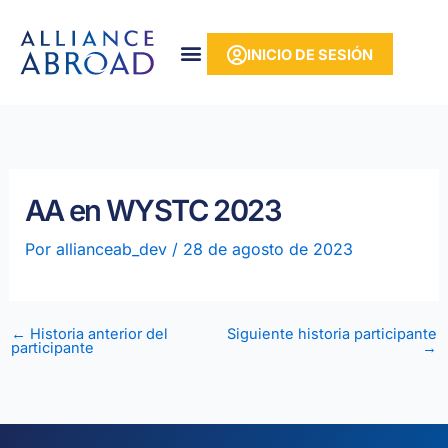
Ir
contenido
al
INICIO DE SESIÓN
contenido
AA en WYSTC 2023
Por
allianceab_dev
/
28 de agosto de 2023
←
Historia anterior del
Siguiente historia participante
participante
→