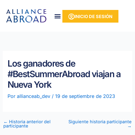
Ir
contenido
al
INICIO DE SESIÓN
contenido
Los ganadores de
#BestSummerAbroad viajan a
Nueva York
Por
allianceab_dev
/
19 de septiembre de 2023
←
Historia anterior del
Siguiente historia participante
participante
→