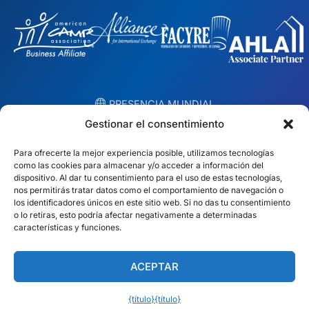
︎ PRESENCIA MUNDIAL
Equipos locales en 10 países
Gestionar el consentimiento
Para ofrecerte la mejor experiencia posible, utilizamos tecnologías
EE.UU.
Irlanda
como las cookies para almacenar y/o acceder a información del
dispositivo. Al dar tu consentimiento para el uso de estas tecnologías,
Dubai
Polonia
nos permitirás tratar datos como el comportamiento de navegación o
los identificadores únicos en este sitio web. Si no das tu consentimiento
o lo retiras, esto podría afectar negativamente a determinadas
México
Australia
características y funciones.
España
S. África
ACEPTAR
Brasil/Mercosur
Portugal
{título}
{título}
Encuentra tu equipo local →
Español (América Latina)