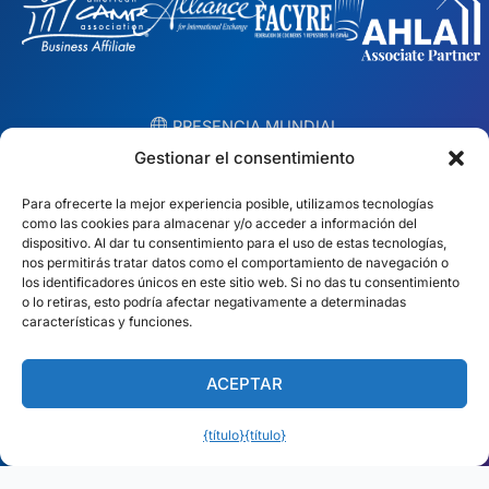
︎ PRESENCIA MUNDIAL
Equipos locales en 10 países
Gestionar el consentimiento
Para ofrecerte la mejor experiencia posible, utilizamos tecnologías
EE.UU.
Irlanda
como las cookies para almacenar y/o acceder a información del
dispositivo. Al dar tu consentimiento para el uso de estas tecnologías,
Dubai
Polonia
nos permitirás tratar datos como el comportamiento de navegación o
los identificadores únicos en este sitio web. Si no das tu consentimiento
o lo retiras, esto podría afectar negativamente a determinadas
México
Australia
características y funciones.
España
S. África
ACEPTAR
Brasil/Mercosur
Portugal
{título}
{título}
Encuentra tu equipo local →
Español (América Latina)