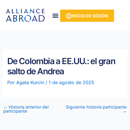
Ir
contenido
al
INICIO DE SESIÓN
contenido
De Colombia a EE.UU.: el gran
salto de Andrea
Por
Agata Kurcin
/
1 de agosto de 2025
←
Historia anterior del
Siguiente historia participante
participante
→