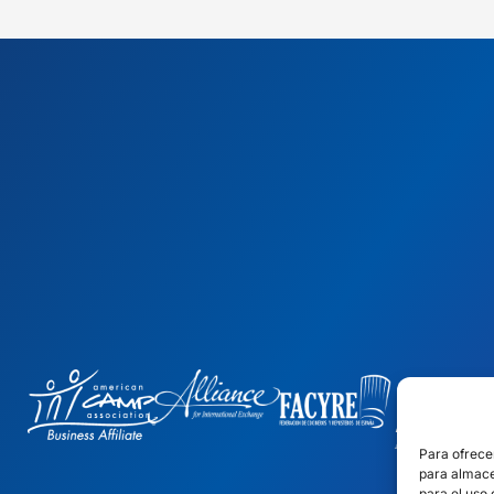
Para ofrece
para almace
para el uso