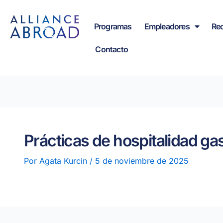
Ir
contenido
al
Programas
Empleadores
Re
contenido
Contacto
Prácticas de hospitalidad ga
Por
Agata Kurcin
/
5 de noviembre de 2025