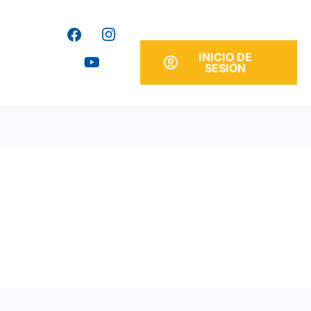
Y
o
u
INICIO DE
t
SESIÓN
u
b
e