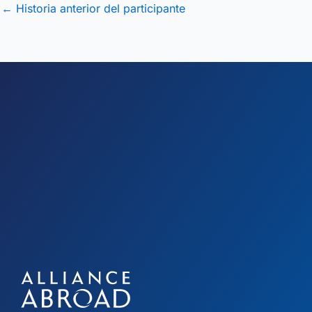
←
Historia anterior del participante