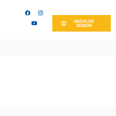
Y
o
u
INICIO DE
t
SESIÓN
u
b
e