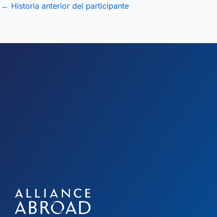
←
Historia anterior del participante