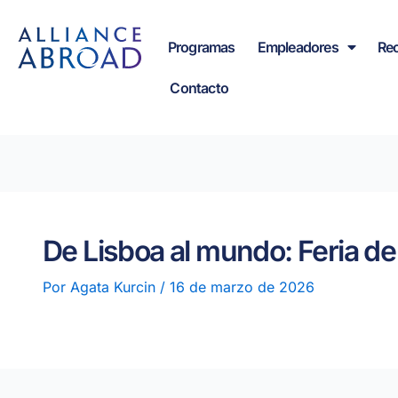
Ir
contenido
al
Programas
Empleadores
Re
contenido
Contacto
De Lisboa al mundo: Feria d
Por
Agata Kurcin
/
16 de marzo de 2026