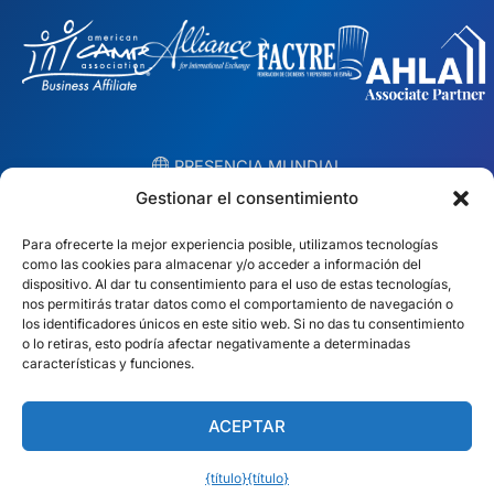
︎ PRESENCIA MUNDIAL
Equipos locales en 10 países
Gestionar el consentimiento
Para ofrecerte la mejor experiencia posible, utilizamos tecnologías
EE.UU.
Irlanda
como las cookies para almacenar y/o acceder a información del
dispositivo. Al dar tu consentimiento para el uso de estas tecnologías,
Dubai
Polonia
nos permitirás tratar datos como el comportamiento de navegación o
los identificadores únicos en este sitio web. Si no das tu consentimiento
o lo retiras, esto podría afectar negativamente a determinadas
México
Australia
características y funciones.
España
S. África
ACEPTAR
Brasil/Mercosur
Portugal
{título}
{título}
Encuentra tu equipo local →
Español (América Latina)