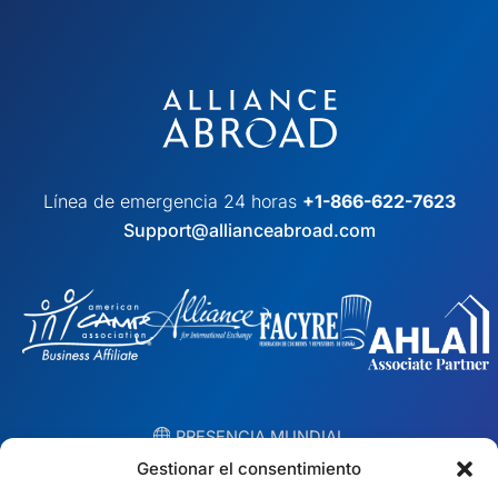
Línea de emergencia 24 horas
+1-866-622-7623
Support@allianceabroad.com
︎ PRESENCIA MUNDIAL
Equipos locales en 10 países
Gestionar el consentimiento