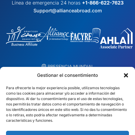
Línea de emergencia 24 horas
+1-866-622-7623
Support@allianceabroad.com
︎ PRESENCIA MUNDIAL
Equipos locales en 10 países
Gestionar el consentimiento
Para ofrecerte la mejor experiencia posible, utilizamos tecnologías
EE.UU.
Irlanda
como las cookies para almacenar y/o acceder a información del
dispositivo. Al dar tu consentimiento para el uso de estas tecnologías,
Dubai
Polonia
nos permitirás tratar datos como el comportamiento de navegación o
los identificadores únicos en este sitio web. Si no das tu consentimiento
o lo retiras, esto podría afectar negativamente a determinadas
México
Australia
características y funciones.
España
S. África