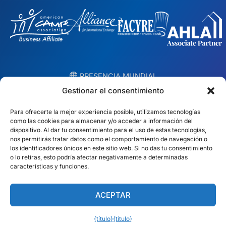
︎ PRESENCIA MUNDIAL
Equipos locales en 10 países
Gestionar el consentimiento
Para ofrecerte la mejor experiencia posible, utilizamos tecnologías
EE.UU.
Irlanda
como las cookies para almacenar y/o acceder a información del
dispositivo. Al dar tu consentimiento para el uso de estas tecnologías,
Dubai
Polonia
nos permitirás tratar datos como el comportamiento de navegación o
los identificadores únicos en este sitio web. Si no das tu consentimiento
o lo retiras, esto podría afectar negativamente a determinadas
México
Australia
características y funciones.
España
S. África
ACEPTAR
Brasil/Mercosur
Portugal
{título}
{título}
Encuentra tu equipo local →
Español (América Latina)