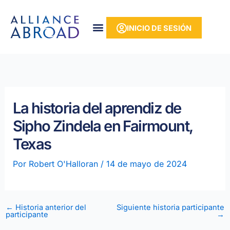
Ir
contenido
al
INICIO DE SESIÓN
contenido
La historia del aprendiz de
Sipho Zindela en Fairmount,
Texas
Por
Robert O'Halloran
/
14 de mayo de 2024
←
Historia anterior del
Siguiente historia participante
participante
→