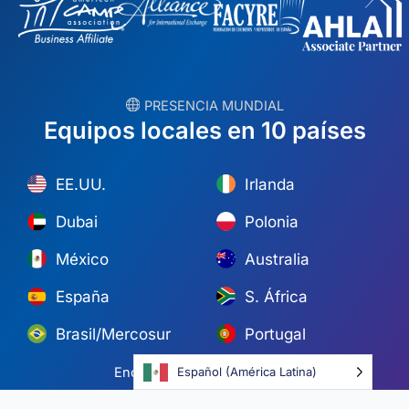
︎ PRESENCIA MUNDIAL
Equipos locales en 10 países
EE.UU.
Irlanda
Dubai
Polonia
México
Australia
España
S. África
Brasil/Mercosur
Portugal
Encuentra tu equipo local →
Español (América Latina)