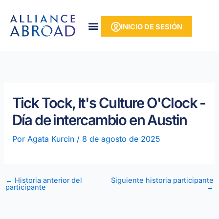
Ir
contenido
al
INICIO DE SESIÓN
contenido
Tick Tock, It's Culture O'Clock -
Día de intercambio en Austin
Por
Agata Kurcin
/
8 de agosto de 2025
←
Historia anterior del
Siguiente historia participante
participante
→