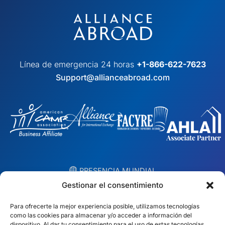
Línea de emergencia 24 horas
+1-866-622-7623
Support@allianceabroad.com
︎ PRESENCIA MUNDIAL
Equipos locales en 10 países
Gestionar el consentimiento
Para ofrecerte la mejor experiencia posible, utilizamos tecnologías
EE.UU.
Irlanda
como las cookies para almacenar y/o acceder a información del
dispositivo. Al dar tu consentimiento para el uso de estas tecnologías,