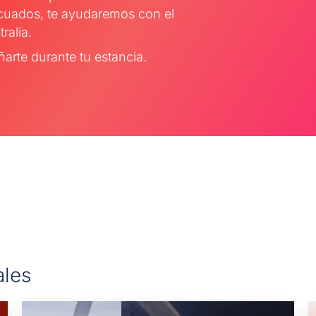
cuados, te ayudaremos con el
ralia.
rte durante tu estancia.
ales