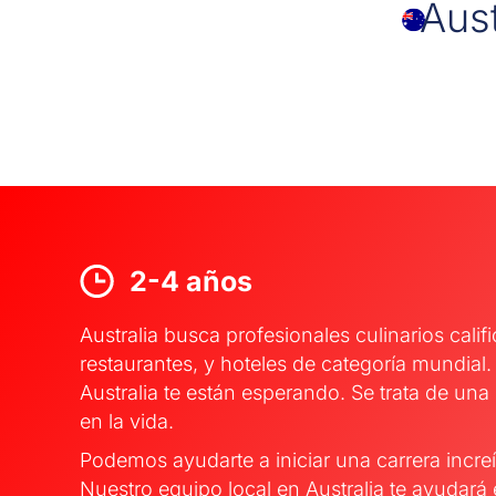
Aust
2-4 años
Australia busca profesionales culinarios califi
restaurantes, y hoteles de categoría mundial
Australia te están esperando. Se trata de una
en la vida.
Podemos ayudarte a iniciar una carrera increíb
Nuestro equipo local en Australia te ayudar