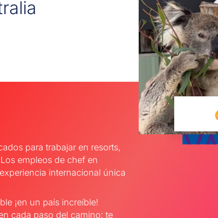
ralia
cados para trabajar en resorts,
. Los empleos de chef en
 experiencia internacional única
le ¡en un país increíble!
á en cada paso del camino:
te