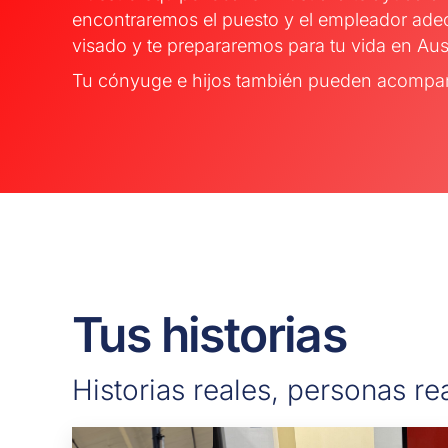
encontraremos el puesto y el empleador ade
visado y te prepararemos para tu vida en Aust
Tu cónyuge e hijos también pueden acompaña
Tus historias
Historias reales, personas re