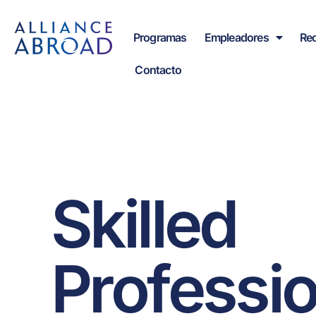
Ir
contenido
al
Programas
Empleadores
Re
contenido
Contacto
Skilled
Professio