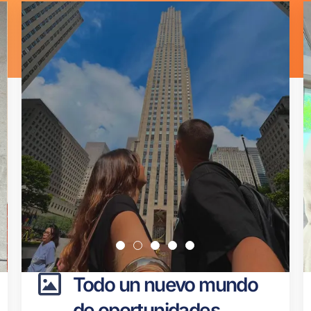
Página
Página
Página
Página
Página
Página
Página
Página
Página
Página
Todo un nuevo mundo
de oportunidades