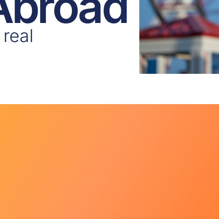
 Abroad
 real