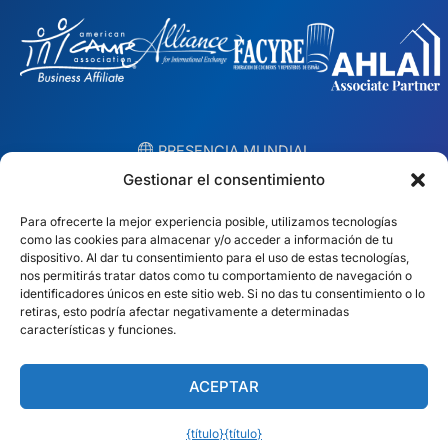
︎ PRESENCIA MUNDIAL
Equipos locales en 10 países
Gestionar el consentimiento
Para ofrecerte la mejor experiencia posible, utilizamos tecnologías
EE.UU.
Irlanda
como las cookies para almacenar y/o acceder a información de tu
dispositivo. Al dar tu consentimiento para el uso de estas tecnologías,
Dubái
Polonia
nos permitirás tratar datos como tu comportamiento de navegación o
identificadores únicos en este sitio web. Si no das tu consentimiento o lo
retiras, esto podría afectar negativamente a determinadas
México
Australia
características y funciones.
España
Sudáfrica
ACEPTAR
Brasil/Mercosur
Portugal
{título}
{título}
Encuentra tu equipo local →
Español