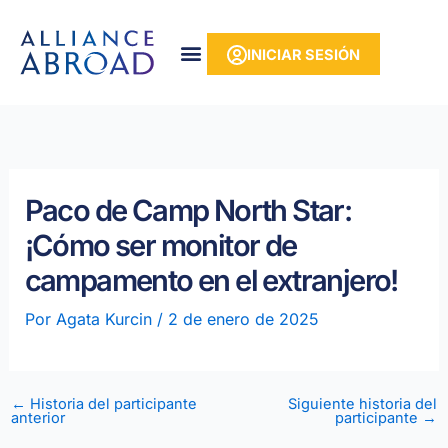
Ir
contenido
al
INICIAR SESIÓN
contenido
Paco de Camp North Star:
¡Cómo ser monitor de
campamento en el extranjero!
Por
Agata Kurcin
/
2 de enero de 2025
←
Historia del participante
Siguiente historia del
anterior
participante
→