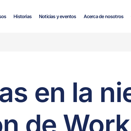
sos
Historias
Noticias y eventos
Acerca de nosotros
as en la ni
ón de Work