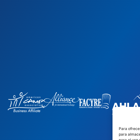
Para ofrece
para almace
para el uso