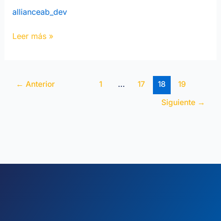
allianceab_dev
Leer más »
←
Anterior
1
…
17
18
19
Siguiente
→