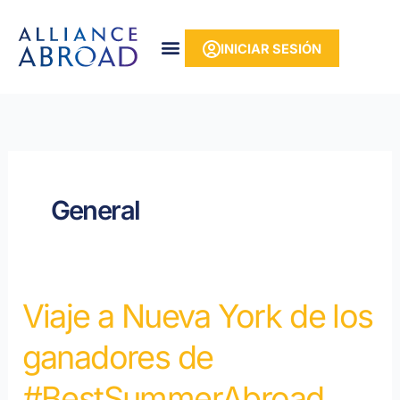
Ir
contenido
al
INICIAR SESIÓN
contenido
General
Viaje a Nueva York de los
#BestSummerAbroad
viaje
ganadores de
de
los
#BestSummerAbroad
ganadores