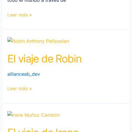
Leer más »
El
Viaje
El viaje de Robin
de
Robin
allianceab_dev
Leer más »
El
viaje
de