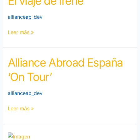
El viaje de Irene
Irene
allianceab_dev
Leer más »
Alliance Abroad España
Alliance
Abroad
‘On Tour’
España
‘De
gira’
allianceab_dev
Leer más »
La