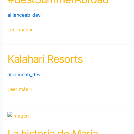
a
allianceab_dev
Nueva
York
Leer más »
Kalahari Resorts
Kalahari
Resorts
allianceab_dev
Leer más »
La
historia
La historia de Maria
de