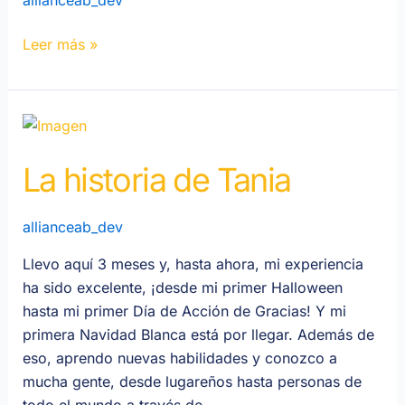
allianceab_dev
Leer más »
La
Historia
La historia de Tania
de
Tania
allianceab_dev
Llevo aquí 3 meses y, hasta ahora, mi experiencia
ha sido excelente, ¡desde mi primer Halloween
hasta mi primer Día de Acción de Gracias! Y mi
primera Navidad Blanca está por llegar. Además de
eso, aprendo nuevas habilidades y conozco a
mucha gente, desde lugareños hasta personas de
todo el mundo a través de