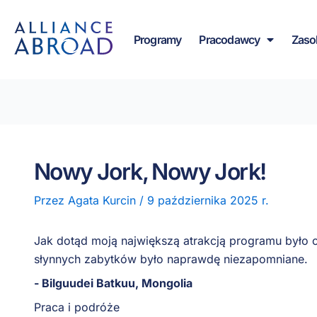
do
Przejdź
treści
do
Programy
Pracodawcy
Zaso
treści
Nowy Jork, Nowy Jork!
Przez
Agata Kurcin
/
9 października 2025 r.
Jak dotąd moją największą atrakcją programu było o
słynnych zabytków było naprawdę niezapomniane.
- Bilguudei Batkuu, Mongolia
Praca i podróże