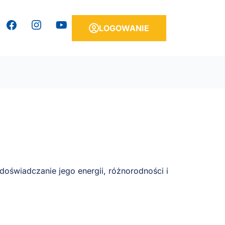
Y
LOGOWANIE
o
u
T
u
b
e
oświadczanie jego energii, różnorodności i