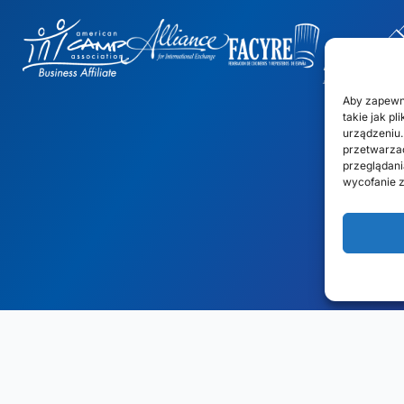
Aby zapewn
takie jak p
urządzeniu.
przetwarzać
przeglądania
wycofanie z
Projekt strony internetowej
: Rob&Paul.
Zastrzeżenie
Polityka prywat