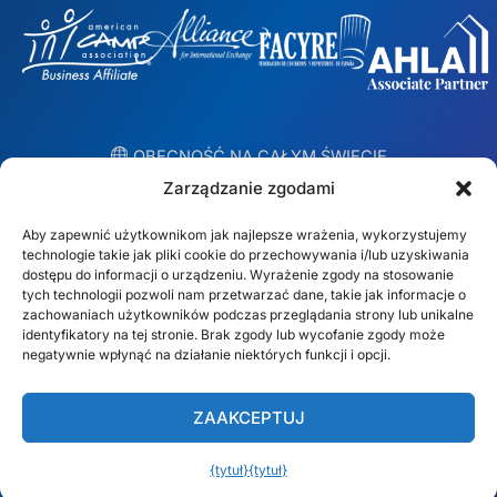
︎ OBECNOŚĆ NA CAŁYM ŚWIECIE
Lokalne zespoły w 10 krajach
Zarządzanie zgodami
Aby zapewnić użytkownikom jak najlepsze wrażenia, wykorzystujemy
USA
Irlandia
technologie takie jak pliki cookie do przechowywania i/lub uzyskiwania
dostępu do informacji o urządzeniu. Wyrażenie zgody na stosowanie
Dubaj
Polska
tych technologii pozwoli nam przetwarzać dane, takie jak informacje o
zachowaniach użytkowników podczas przeglądania strony lub unikalne
identyfikatory na tej stronie. Brak zgody lub wycofanie zgody może
Meksyk
Australia
negatywnie wpłynąć na działanie niektórych funkcji i opcji.
España
S. Afryka
ZAAKCEPTUJ
Brazylia/Mercosur
Portugalia
{tytuł}
{tytuł}
Znajdź swój lokalny zespół →
Polski