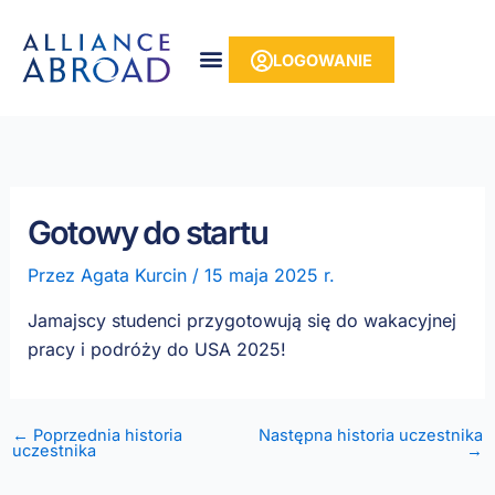
do
Przejdź
treści
do
LOGOWANIE
treści
Gotowy do startu
Przez
Agata Kurcin
/
15 maja 2025 r.
Jamajscy studenci przygotowują się do wakacyjnej
pracy i podróży do USA 2025!
← Poprzednia historia
Następna historia uczestnika
uczestnika
→