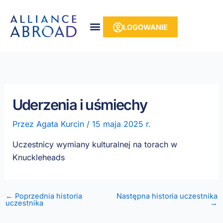
do
Przejdź
treści
do
LOGOWANIE
treści
Uderzenia i uśmiechy
Przez
Agata Kurcin
/
15 maja 2025 r.
Uczestnicy wymiany kulturalnej na torach w
Knuckleheads
← Poprzednia historia
Następna historia uczestnika
uczestnika
→