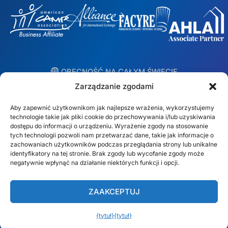
︎ OBECNOŚĆ NA CAŁYM ŚWIECIE
Lokalne zespoły w 10 krajach
Zarządzanie zgodami
Aby zapewnić użytkownikom jak najlepsze wrażenia, wykorzystujemy
USA
Irlandia
technologie takie jak pliki cookie do przechowywania i/lub uzyskiwania
dostępu do informacji o urządzeniu. Wyrażenie zgody na stosowanie
Dubaj
Polska
tych technologii pozwoli nam przetwarzać dane, takie jak informacje o
zachowaniach użytkowników podczas przeglądania strony lub unikalne
identyfikatory na tej stronie. Brak zgody lub wycofanie zgody może
Meksyk
Australia
negatywnie wpłynąć na działanie niektórych funkcji i opcji.
España
S. Afryka
ZAAKCEPTUJ
Brazylia/Mercosur
Portugalia
{tytuł}
{tytuł}
Znajdź swój lokalny zespół →
Polski