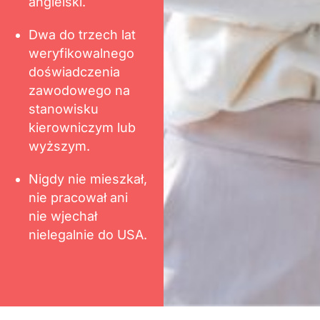
angielski.
Dwa do trzech lat
weryfikowalnego
doświadczenia
zawodowego na
stanowisku
kierowniczym lub
wyższym.
Nigdy nie mieszkał,
nie pracował ani
nie wjechał
nielegalnie do USA.