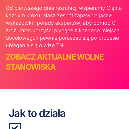
Od pierwszego dnia rekrutacji wspieramy Cię na
każdym kroku. Nasz zespół zapewnia jasne
wskazówki i porady ekspertów, aby pomóc Ci
zrozumieć korzyści płynące z każdego miejsca
docelowego i pewnie poruszać się po procesie
ubiegania się o wizę TN.
ZOBACZ AKTUALNE WOLNE
STANOWISKA
Jak to działa