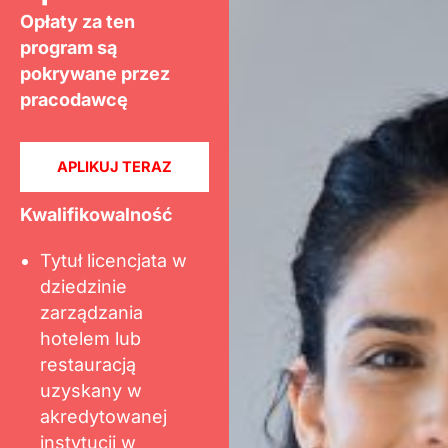
Opłaty za ten
program są
pokrywane przez
pracodawcę
APLIKUJ TERAZ
Kwalifikowalność
Tytuł licencjata w
dziedzinie
zarządzania
hotelem lub
restauracją
uzyskany w
akredytowanej
instytucji w