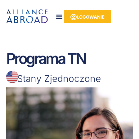
do
Przejdź
treści
do
LOGOWANIE
treści
Programa TN
Stany Zjednoczone