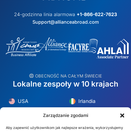
24-godzinna linia alarmowa
+1-866-622-7623
Support@allianceabroad.com
︎ OBECNOŚĆ NA CAŁYM ŚWIECIE
Lokalne zespoły w 10 krajach
USA
Irlandia
Dubaj
Polska
Zarządzanie zgodami
Meksyk
Australia
Aby zapewnić użytkownikom jak najlepsze wrażenia, wykorzystujemy