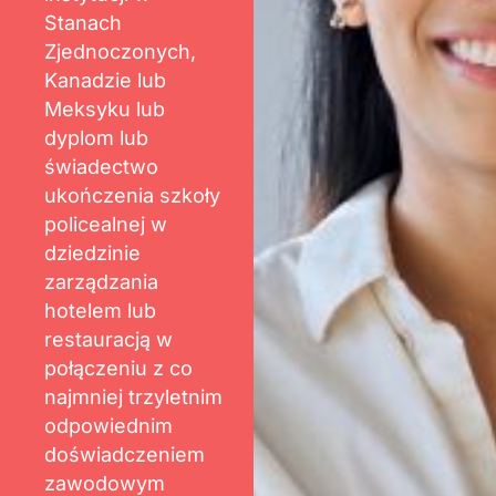
Stanach
Zjednoczonych,
Kanadzie lub
Meksyku lub
dyplom lub
świadectwo
ukończenia szkoły
policealnej w
dziedzinie
zarządzania
hotelem lub
restauracją w
połączeniu z co
najmniej trzyletnim
odpowiednim
doświadczeniem
zawodowym